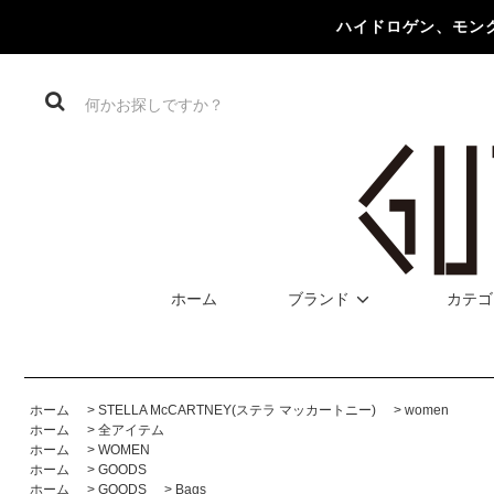
ハイドロゲン、モン
ホーム
ブランド
カテゴ
ホーム
>
STELLA McCARTNEY(ステラ マッカートニー)
>
women
ホーム
>
全アイテム
ホーム
>
WOMEN
ホーム
>
GOODS
ホーム
>
GOODS
>
Bags