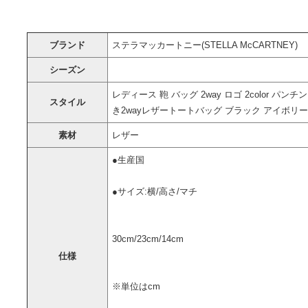
ブランド
ステラマッカートニー(STELLA McCARTNEY)
シーズン
レディース 鞄 バッグ 2way ロゴ 2color
スタイル
き2wayレザートートバッグ ブラック アイボリー
素材
レザー
●生産国
●サイズ:横/高さ/マチ
30cm/23cm/14cm
仕様
※単位はcm