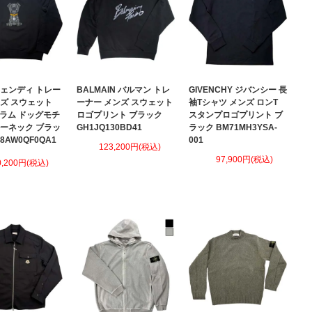
 フェンディ トレー
BALMAIN バルマン トレ
GIVENCHY ジバンシー 長
ンズ スウェット
ーナー メンズ スウェット
袖Tシャツ メンズ ロンT
グラム ドッグモチ
ロゴプリント ブラック
スタンプロゴプリント ブ
ルーネック ブラッ
GH1JQ130BD41
ラック BM71MH3YSA-
78AW0QF0QA1
001
123,200円(税込)
97,900円(税込)
0,200円(税込)