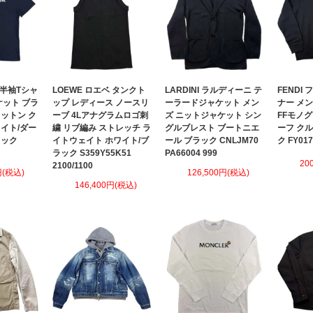
 半袖Tシャ
LOEWE ロエベ タンクト
LARDINI ラルディーニ テ
FENDI
ケット ブラ
ップ レディース ノースリ
ーラードジャケット メン
ナー メ
ットン ク
ーブ 4Lアナグラムロゴ刺
ズ ニットジャケット シン
FFモノ
イト/ダー
繍 リブ編み ストレッチ ラ
グルブレスト ブートニエ
ーフ ク
ラック
イトウェイト ホワイト/ブ
ール ブラック CNLJM70
ク FY01
ラック S359Y55K51
PA66004 999
20
2100/1100
円(税込)
126,500円(税込)
146,400円(税込)