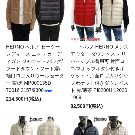
HERNO ヘルノ セーター
ヘルノ HERNO メンズ
レディース ニット カーデ
アウター ダウンベスト リ
ィガン ジャケット バック/
バーシブル着用可 片面ロ
フードダウン・フード縁/
ゴ/スナップボタン付きポ
袖口ロゴ入りウールセータ
ケット・片面ロゴ入りジッ
ー 茶/黒 MP000135D
プポケット付きダウンベス
70016 2157/9300
ト 赤/薄茶 PI0200U 12020
1969
214,500円(税込)
82,500円(税込)