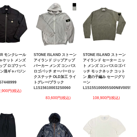
ER モンクレール
STONE ISLAND ストーン
STONE ISLAND ストーン
ャケット メンズ
アイランド ジップアップ
アイランド セーター ニッ
ップ ロゴワッペ
パーカー メンズ コンパス
ト メンズ コンパスロゴパ
トン混ギャバジン
ロゴパッチ オーバーロッ
ッチ モックネック コット
クステッチ OLD加工 ライ
ン 鹿の子編み セージグリ
57448999
トグレー/ブラック
ーン
L1S156100032S0060
L1S155100005S00N8V0055
2,900円(税込)
83,600円(税込)
108,900円(税込)