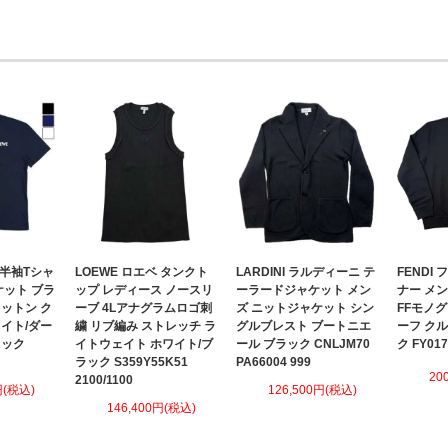
 半袖Tシャ
LOEWE ロエベ タンクト
LARDINI ラルディーニ テ
FENDI
ケット ブラ
ップ レディース ノースリ
ーラードジャケット メン
ナー メ
ットン ク
ーブ 4Lアナグラムロゴ刺
ズ ニットジャケット シン
FFモノ
イト/ダー
繍 リブ編み ストレッチ ラ
グルブレスト ブートニエ
ーフ ク
ラック
イトウェイト ホワイト/ブ
ール ブラック CNLJM70
ク FY01
ラック S359Y55K51
PA66004 999
20
2100/1100
円(税込)
126,500円(税込)
146,400円(税込)