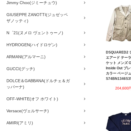
Jimmy Choo(ジミーチュウ)
GIUSEPPE ZANOTTI(ジュゼッペ
ザノッティ)
N゜21(ヌメロ ヴェントゥーノ)
HYDROGEN(ハイドロゲン)
DSQUARED2
ARMANI(アルマーニ)
エアード テー
ケット メンズ O
Inside Out 
GUCCI(グッチ)
カラー ベージ
S74BN1346S3
DOLCE＆GABBANA(ドルチェ＆ガ
ッバーナ)
204,600
OFF-WHITE(オフ ホワイト)
Versace(ヴェルサーチ)
AMIRI(アミリ)