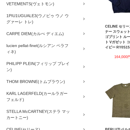
VETEMENTS(ヴェトモン)
1PIU1UGUALE3(ウノピゥ ウノ ウ
グァーレ トレ)
CELINE セリ
ナー スウェット
CARPE DIEM(カルぺ ディエム)
ゴプリント ル
ト Vガゼット 
lucien pellat-finet(ルシアン ペラフ
イビー RY0S151
ィネ)
164,000
PHILIPP PLEIN(フィリップ プレイ
ン)
THOM BROWNE(トムブラウン)
KARL LAGERFELD(カールラガー
フェルド)
STELLA McCARTNEY(ステラ マッ
カートニー)
CELINE(セリーヌ)
BERLUTI ベ