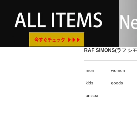
RAF SIMONS(ラフ シ
men
women
kids
goods
unisex