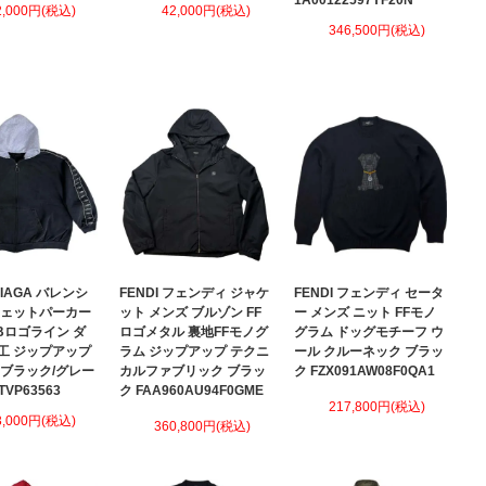
1A00122597YF20N
2,000円(税込)
42,000円(税込)
346,500円(税込)
CIAGA バレンシ
FENDI フェンディ ジャケ
FENDI フェンディ セータ
ウェットパーカー
ット メンズ ブルゾン FF
ー メンズ ニット FFモノ
Bロゴライン ダ
ロゴメタル 裏地FFモノグ
グラム ドッグモチーフ ウ
工 ジップアップ
ラム ジップアップ テクニ
ール クルーネック ブラッ
 ブラック/グレー
カルファブリック ブラッ
ク FZX091AW08F0QA1
TVP63563
ク FAA960AU94F0GME
217,800円(税込)
3,000円(税込)
360,800円(税込)