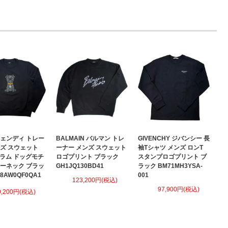
 フェンディ トレー
BALMAIN バルマン トレ
GIVENCHY ジバンシー 長
ンズ スウェット
ーナー メンズ スウェット
袖Tシャツ メンズ ロンT
グラム ドッグモチ
ロゴプリント ブラック
スタンプロゴプリント ブ
ルーネック ブラッ
GH1JQ130BD41
ラック BM71MH3YSA-
78AW0QF0QA1
001
123,200円(税込)
97,900円(税込)
0,200円(税込)