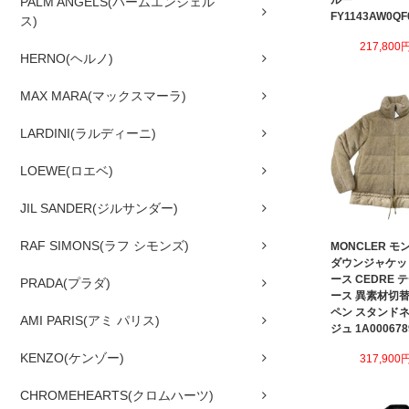
ルー
PALM ANGELS(パームエンジェル
FY1143AW0QF
ス)
217,800
HERNO(ヘルノ)
MAX MARA(マックスマーラ)
LARDINI(ラルディーニ)
LOEWE(ロエベ)
JIL SANDER(ジルサンダー)
RAF SIMONS(ラフ シモンズ)
MONCLER 
ダウンジャケッ
ース CEDRE 
PRADA(プラダ)
ース 異素材切替
ペン スタンドネ
AMI PARIS(アミ パリス)
ジュ 1A000678
KENZO(ケンゾー)
317,900
CHROMEHEARTS(クロムハーツ)