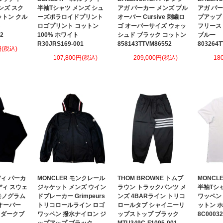
ンズ スク
半袖Tシャツ メンズ シュ
アガ パーカー メンズ プル
アガ パー
ットン クル
ーズポラロイドプリント
オーバー Cursive 刺繍ロ
プアップ
キ
ロゴプリント コットン
ゴ オーバーサイズ ウォッ
フリース
2
100% ホワイト
シュド ブラック コットン
ブルー
R30JRS169-001
858143TTVM86552
803264T
円(税込)
107,800円(税込)
209,000円(税込)
18
ディ パーカ
MONCLER モンクレール
THOM BROWNE トムブ
MONCL
ディ スウェ
ジャケット メンズ ウイン
ラウン トラックパンツ メ
半袖Tシ
モノグラム
ドブレーカー Grimpeurs
ンズ 4BARライン トリコ
ワッペン
ルオーバー
トリコロールライン ロゴ
ロールタブ シャイニーリ
ットン 
 ダークブ
ワッペン 撥水ナイロン ジ
ップストップ ブラック
8C00032