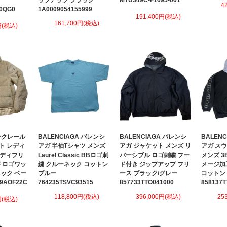
ップアップ ブラック
MTU349C-F1095-001
4
0QG0
1A0009054155999
191,400円(税込)
161,700円(税込)
円(税込)
モンクレール
BALENCIAGA バレンシ
BALENCIAGA バレンシ
BALEN
ト レディ
アガ 半袖Tシャツ メンズ
アガ ジャケット メンズ リ
アガ ス
テディフリ
Laurel Classic BBロゴ刺
バーシブル ロゴ刺繍 フー
メンズ 3
 ロゴワッ
繍 クルーネック コットン
ド付き ジップアップ フリ
メージ加
ック ベー
ブルー
ース ブラック/グレー
コットン
9AOF22C
764235TSVC93515
857733TTO041000
858137T
118,800円(税込)
396,000円(税込)
25
円(税込)