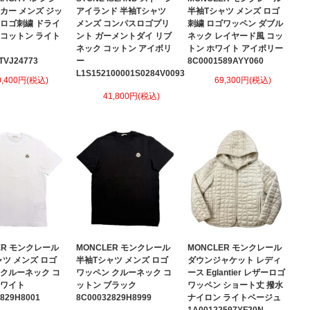
カー メンズ ジッ
アイランド 半袖Tシャツ
半袖Tシャツ メンズ ロゴ
 ロゴ刺繍 ドライ
メンズ コンパスロゴプリ
刺繍 ロゴワッペン ダブル
 コットン ライト
ント ガーメントダイ リブ
ネック レイヤード風 コッ
ネック コットン アイボリ
トン ホワイト アイボリー
TVJ24773
ー
8C0001589AYY060
L1S152100001S0284V0093
0,400円(税込)
69,300円(税込)
41,800円(税込)
ER モンクレール
MONCLER モンクレール
MONCLER モンクレール
ャツ メンズ ロゴ
半袖Tシャツ メンズ ロゴ
ダウンジャケット レディ
 クルーネック コ
ワッペン クルーネック コ
ース Eglantier レザーロゴ
ホワイト
ットン ブラック
ワッペン ショート丈 撥水
829H8001
8C00032829H8999
ナイロン ライトベージュ