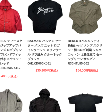
RED2 ディースク
BALMAIN バルマン セー
BERLUTI ベルルッティ
 ジップアップパ
ター メンズ ニット ロゴ
長袖シャツ メンズ スクリ
メンズ ロゴプリン
インターシャ メリノウー
ット柄 Bロゴ刺繍 シルク
イフレンドフィッ
ル リブ編み クルーネック
コットン 比翼仕立て セー
ド付き スウェット
ブラック
ジグリーン サルビア
 レッド
GH1KD000KJ61
R30HTL85-002
185D25027312
130,900円(税込)
154,000円(税込)
6,400円(税込)