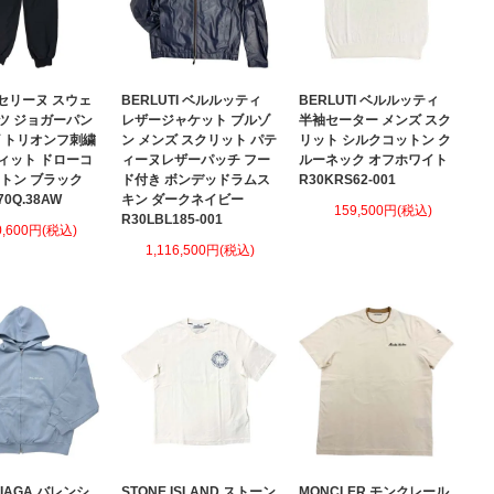
E セリーヌ スウェ
BERLUTI ベルルッティ
BERLUTI ベルルッティ
ツ ジョガーパン
レザージャケット ブルゾ
半袖セーター メンズ スク
ズ トリオンフ刺繍
ン メンズ スクリット パテ
リット シルクコットン ク
ィット ドローコ
ィーヌレザーパッチ フー
ルーネック オフホワイト
ットン ブラック
ド付き ボンデッドラムス
R30KRS62-001
70Q.38AW
キン ダークネイビー
159,500円(税込)
R30LBL185-001
0,600円(税込)
1,116,500円(税込)
CIAGA バレンシ
STONE ISLAND ストーン
MONCLER モンクレール