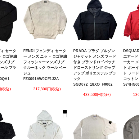
ディ セータ
FENDI フェンディ セータ
PRADA プラダ ブルゾン
DSQUA
ト ロゴ刺繍
ー メンズ ニット ロゴ刺繍
ジャケット メンズ フード
エアード
ンズリブ
フィッシャーマンズリブ
付き ブランドロゴパッチ
ーカー 
ール ブラ
クルーネック ウール ベー
ドローストリング ジップ
ト ボー
ジュ
アップ ポリエステル ブラ
ト フー
0QA1
FZX091AW0CF1J2A
ック
コットン
SGD072_18XO_F0002
S74HG0
円(税込)
217,800円(税込)
433,500円(税込)
13