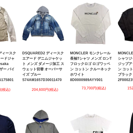
 ディースク
DSQUARED2 ディースク
MONCLER モンクレール
MONCL
ラードジャ
エアード デニムジャケッ
長袖Tシャツ メンズ ロンT
シャツジ
saka
ト メンズ ダメージ加工 ス
フロックロゴ ロゴワッペ
ジップア
ブレザー バイ
ウェット切替 オーバーサ
ン コットン クルーネック
ン コッ
ュ
イズ ブルー
ホワイト
ブラック
5175801
S74AM1657D30011470
8D0000989AYY001
2F00023
73,700円(税込)
15
円(税込)
204,600円(税込)