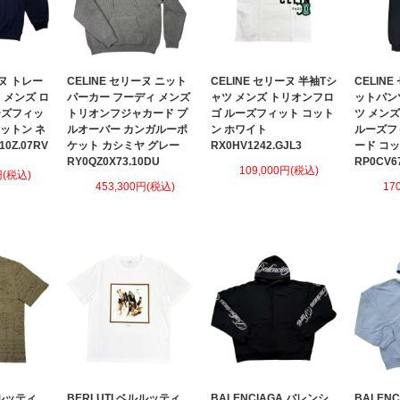
ーヌ トレー
CELINE セリーヌ ニット
CELINE セリーヌ 半袖Tシ
CELIN
 メンズ ロ
パーカー フーディ メンズ
ャツ メンズ トリオンフロ
ットパン
ーズフィッ
トリオンフジャカード プ
ゴ ルーズフィット コット
ツ メン
コットン ネ
ルオーバー カンガルーポ
ン ホワイト
ルーズフ
0Z.07RV
ケット カシミヤ グレー
RX0HV1242.GJL3
ード コ
RY0QZ0X73.10DU
RP0CV6
109,000円(税込)
円(税込)
453,300円(税込)
17
ルルッティ
BERLUTI ベルルッティ
BALENCIAGA バレンシ
BALEN