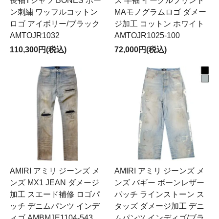
長袖Tシャツ BONES ボー
ズ 半袖 イーグルプリント
ン刺繍 ワッフルコットン
MAモノグラムロゴ ダメー
ロゴ アイボリー/ブラック
ジ加工 コットン ホワイト
AMTOJR1032
AMTOJR1025-100
110,300円(税込)
72,000円(税込)
AMIRI アミリ ジーンズ メ
AMIRI アミリ ジーンズ メ
ンズ MX1 JEAN ダメージ
ンズ バギー ボーンレザー
加工 スエード補修 ロゴパ
パッチ ラインストーン ス
ッチ デニムパンツ インデ
タッズ ダメージ加工 デニ
ィゴ AMBMJE1104-543
ムパンツ インディゴ/ブラ