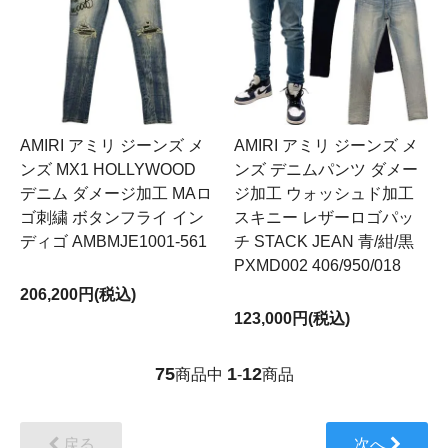
AMIRI アミリ ジーンズ メ
AMIRI アミリ ジーンズ メ
ンズ MX1 HOLLYWOOD
ンズ デニムパンツ ダメー
デニム ダメージ加工 MAロ
ジ加工 ウォッシュド加工
ゴ刺繍 ボタンフライ イン
スキニー レザーロゴパッ
ディゴ AMBMJE1001-561
チ STACK JEAN 青/紺/黒
PXMD002 406/950/018
206,200円(税込)
123,000円(税込)
75
1
12
商品中
-
商品
戻る
次へ