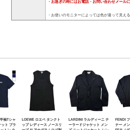
・お急ぎの時にはお電話・お問い合わせメール
・お使いのモニターによっては色が違って見え
 半袖Tシャ
LOEWE ロエベ タンクト
LARDINI ラルディーニ テ
FENDI
ケット ブラ
ップ レディース ノースリ
ーラードジャケット メン
ナー メ