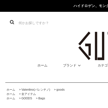
ハイドロゲン、モン
ホーム
ブランド
カテゴ
ホーム
>
Valentino(バレンチノ)
>
goods
ホーム
>
全アイテム
ホーム
>
GOODS
>
Bags