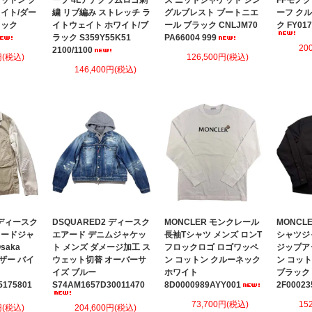
ットン ク
ーブ 4Lアナグラムロゴ刺
ズ ニットジャケット シン
FFモノ
イト/ダー
繍 リブ編み ストレッチ ラ
グルブレスト ブートニエ
ーフ ク
ラック
イトウェイト ホワイト/ブ
ール ブラック CNLJM70
ク FY01
ラック S359Y55K51
PA66004 999
20
2100/1100
円(税込)
126,500円(税込)
146,400円(税込)
 ディースク
DSQUARED2 ディースク
MONCLER モンクレール
MONCL
ラードジャ
エアード デニムジャケッ
長袖Tシャツ メンズ ロンT
シャツジ
saka
ト メンズ ダメージ加工 ス
フロックロゴ ロゴワッペ
ジップア
ブレザー バイ
ウェット切替 オーバーサ
ン コットン クルーネック
ン コッ
ュ
イズ ブルー
ホワイト
ブラック
5175801
S74AM1657D30011470
8D0000989AYY001
2F00023
73,700円(税込)
15
円(税込)
204,600円(税込)