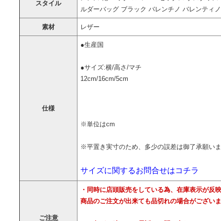
スタイル
ルダーバッグ ブラック バレンチノ バレンティノ
素材
レザー
●生産国
●サイズ:横/高さ/マチ
12cm/16cm/5cm
仕様
※単位はcm
※平置き実寸のため、多少の誤差は御了承願い
サイズに関するお問合せはコチラ
・同時に店頭販売をしている為、在庫表示が反
商品のご注文が出来ても品切れの場合がござい
ご注意