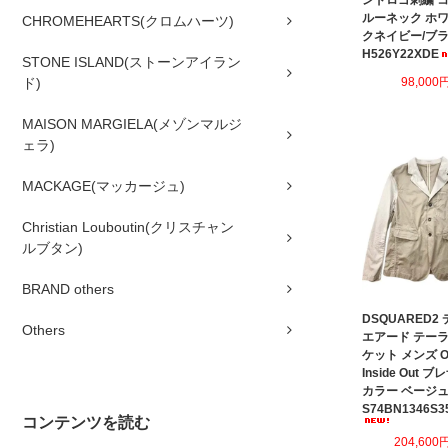
ンドロゴ刺繍 コ
ルーネック ホワ
CHROMEHEARTS(クロムハーツ)
クネイビー/ブ
H526Y22XDE
STONE ISLAND(ストーンアイラン
ド)
98,000
MAISON MARGIELA(メゾンマルジ
ェラ)
MACKAGE(マッカージュ)
Christian Louboutin(クリスチャン
ルブタン)
BRAND others
DSQUARED2
Others
エアード テー
ケット メンズ O
Inside Out 
カラー ベージ
S74BN1346S3
コンテンツを読む
204,600