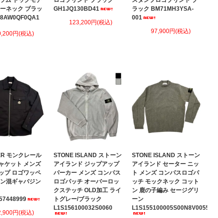
グラム ドッグモチ
ロゴプリント ブラック
スタンプロゴプリント ブ
ルーネック ブラッ
GH1JQ130BD41
ラック BM71MH3YSA-
78AW0QF0QA1
001
123,200円(税込)
97,900円(税込)
0,200円(税込)
ER モンクレール
STONE ISLAND ストーン
STONE ISLAND ストーン
ャケット メンズ
アイランド ジップアップ
アイランド セーター ニッ
ップ ロゴワッペ
パーカー メンズ コンパス
ト メンズ コンパスロゴパ
トン混ギャバジン
ロゴパッチ オーバーロッ
ッチ モックネック コット
クステッチ OLD加工 ライ
ン 鹿の子編み セージグリ
57448999
トグレー/ブラック
ーン
L1S156100032S0060
L1S155100005S00N8V0055
2,900円(税込)