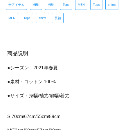
全アイテム
MEN
MEN
Tops
MEN
Tops
shirts
MEN
Tops
shirts
長袖
商品説明
●シーズン：2021年春夏
●素材：コットン 100%
●サイズ：身幅/袖丈/肩幅/着丈
S:70cm/67cm/55cm/89cm