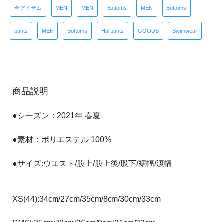
全アイテム
MEN
MEN
Bottoms
MEN
Bottoms
pants
MEN
Bottoms
Halfpants
GOODS
Swimwear
商品説明
●シーズン：2021年 春夏
●素材：ポリエステル 100%
●サイズ:ウエスト/股上/股上後/股下/裾幅/渡幅
XS(44):34cm/27cm/35cm/8cm/30cm/33cm