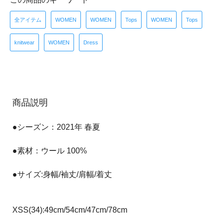
全アイテム
WOMEN
WOMEN
Tops
WOMEN
Tops
knitwear
WOMEN
Dress
商品説明
●シーズン：2021年 春夏
●素材：ウール 100%
●サイズ:身幅/袖丈/肩幅/着丈
XSS(34):49cm/54cm/47cm/78cm