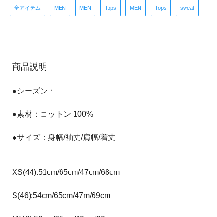
全アイテム
MEN
MEN
Tops
MEN
Tops
sweat
商品説明
●シーズン：
●素材：コットン 100%
●サイズ：身幅/袖丈/肩幅/着丈
XS(44):51cm/65cm/47cm/68cm
S(46):54cm/65cm/47m/69cm